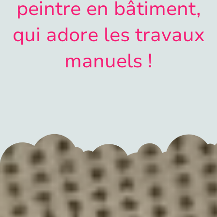
peintre en bâtiment,
qui adore les travaux
manuels !